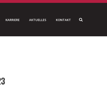
KARRIERE
AKTUELLES
KONTAKT
HNACHTEN UND EIN GLÜCKLICHES NEUES JAHR 2023
23