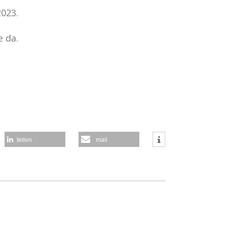
2023.
e da.
teilen
mail