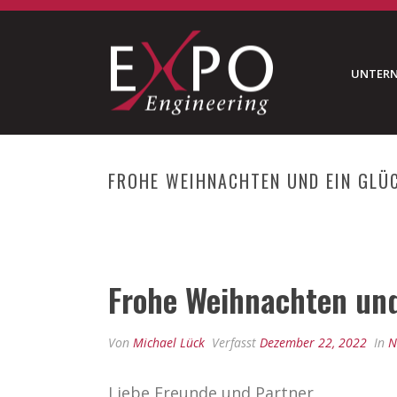
UNTER
FROHE WEIHNACHTEN UND EIN GLÜ
Frohe Weihnachten und
Von
Michael Lück
Verfasst
Dezember 22, 2022
In
N
Liebe Freunde und Partner,