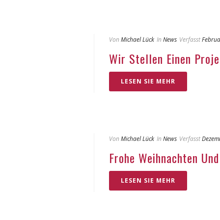
Von
Michael Lück
In
News
Verfasst
Februa
Wir Stellen Einen Proje
LESEN SIE MEHR
Von
Michael Lück
In
News
Verfasst
Dezemb
Frohe Weihnachten Und 
LESEN SIE MEHR