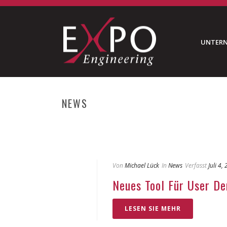
UNTER
NEWS
Von
Michael Lück
In
News
Verfasst
Juli 4,
Neues Tool Für User D
LESEN SIE MEHR