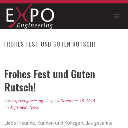
FROHES FEST UND GUTEN RUTSCH!
HOME
»
FROHES FEST UND GUTEN RUTSCH!
Frohes Fest und Guten
Rutsch!
Von
expo-engineering
Verfasst
Dezember 15, 2015
In
Allgemein
,
News
Liebe Freunde, Kunden und Kollegen, das gesamte