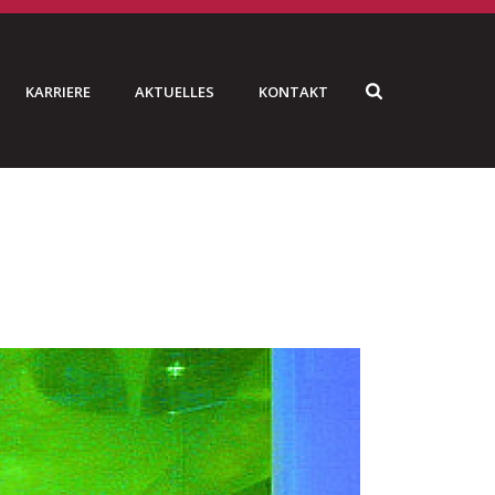
KARRIERE
AKTUELLES
KONTAKT
ME
»
BMW SAILING CUP
»
TRUSS-CONSTRUCTION_09