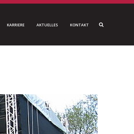
KARRIERE
AKTUELLES
KONTAKT
HOME
»
BMW SAILING CUP
»
TRUSS-STAGES_18