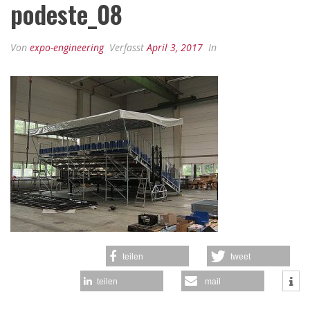
podeste_08
Von
expo-engineering
Verfasst
April 3, 2017
In
teilen
tweet
teilen
mail