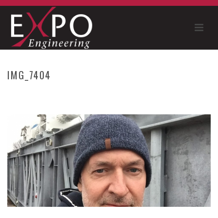
IMG_7404
HOME
»
RIESENRAD “THE VIEW ANTWERPEN” – 2018
»
IMG_7404