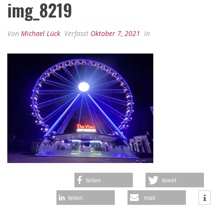
img_8219
Von
Michael Lück
Verfasst
Oktober 7, 2021
In
teilen
tweet
teilen
mail