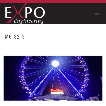
IMG_8219
HOME
»
RIESENRAD “THE VIEW ANTWERPEN” – 2018
»
IMG_8219