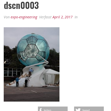
dscn0003
Von
expo-engineering
Verfasst
April 2, 2017
In
teilen
tweet