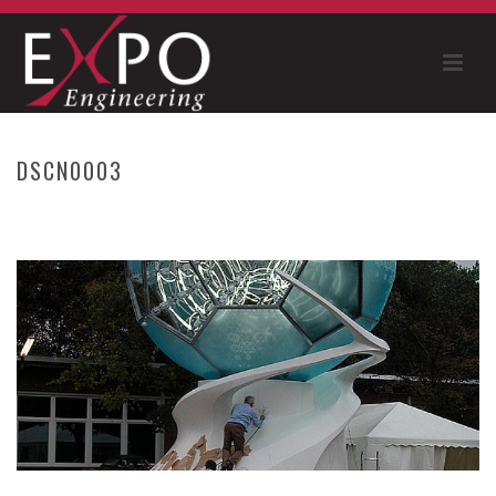
DSCN0003
HOME
»
WM FUSSBALLGLOBUS (2006)
»
DSCN0003