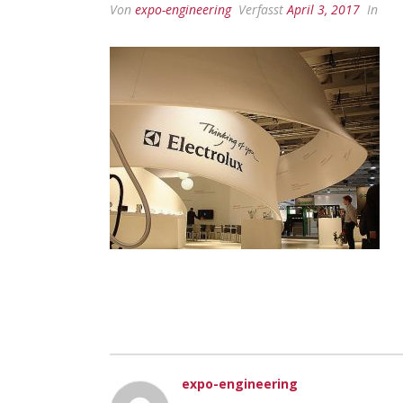
Von
expo-engineering
Verfasst
April 3, 2017
In
expo-engineering