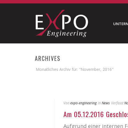
UNTER
ARCHIVES
Monatliches Archiv für: "November, 2016"
Von
expo-engineering
In
News
Verfasst
No
Am 05.12.2016 Geschlo
Aufgrund einer internen F