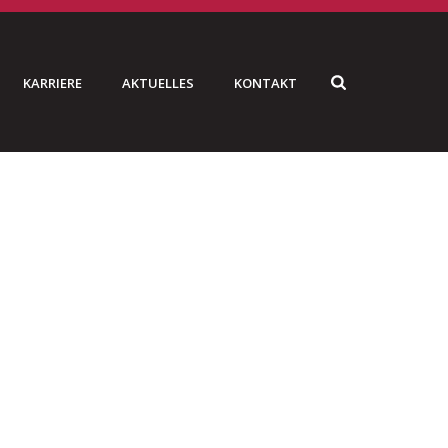
KARRIERE
AKTUELLES
KONTAKT
HOME
»
ARCHIVES FOR NOVEMBER 2016